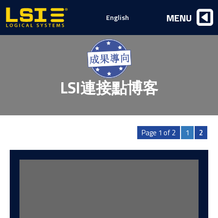
Logical
MENU
English
Systems,
Inc
LSI連接點博客
Page 1 of 2
1
2