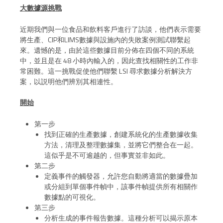
大數據源挑戰
近期我們與一位食品和飲料客戶進行了訪談，他們表示需要
將生產、CIP和LIMS數據與設施內的失敗案例測試聯繫起
來。遺憾的是，由於這些數據目前分佈在四個不同的系統
中，並且是在 48 小時內輸入的，因此查找相關性的工作非
常困難。這一挑戰促使他們聯繫 LSI 尋求數據分析解決方
案，以説明他們辨別其相連性。
開始
第一步
找到正確的生產數據，創建系統化的生產數據收集
方法，清理及整理數據集，並將它們整合在一起。
這似乎是不可逾越的，但事實並非如此。
第二步
定義事件的觸發器，允許您自動將適當的數據疊加
或分組到單個事件幀中，該事件幀提供所有相關作
數據點的可視化。
第三步
分析生成的事件報告數據。這種分析可以揭示原本