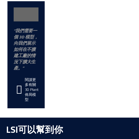
我們需要一
個 3D 模型，
向我們展示
如何在不擴
建工廠的情
況下擴大生
產。
閱讀更
多有關
3D Plant
佈局模
型
LSI可以幫到你