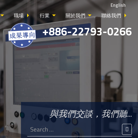
English
職場
行業
關於我們
聯絡我們
+886-22793-0266
與我們交談，我們聽...
Search
for:
SEA