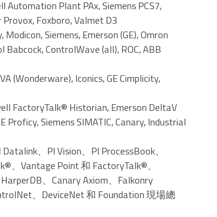
l Automation Plant PAx, Siemens PCS7,
r Provox, Foxboro, Valmet D3
y, Modicon, Siemens, Emerson (GE), Omron
Babcock, ControlWave (all), ROC, ABB
 (Wonderware), Iconics, GE Cimplicity,
ell FactoryTalk® Historian, Emerson DeltaV
GE Proficy, Siemens SIMATIC, Canary, Industrial
talink、PI Vision、PI ProcessBook、
alk®、Vantage Point 和 FactoryTalk®、
、HarperDB、Canary Axiom、Falkonry
trolNet、DeviceNet 和 Foundation 現場總