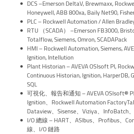
DCS –Emerson DeltaV, Brewmaxx, Rockwel
Honeywell, ABB 800xa, Baily Net90, Fishe
PLC – Rockwell Automation / Allen Bradle
RTU （SCADA） –Emerson FB3000, Bristol 
Totalflow, Siemens, Omron, SCADAPack
HMI – Rockwell Automation, Siemens, AVEVA
Ignition, Intellution
Plant Historian – AVEVA OSIsoft PI, Rockw
Continuous Historian, Ignition, HarperDB, 
SQL
可視化、報告和通知 – AVEVA OSIsoft® PI Da
Ignition、Rockwell Automation FactoryT
Dataview、Sisense、Viziya、InfoBatch
I/O 總線 – HART、ASIbus、Profibus、Con
線、I/O 鏈路