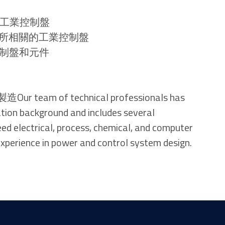
 – 工業控制盤
類）場所相關的工業控制盤
的控制盤和元件
eam of technical professionals has
ation background and includes several
ed electrical, process, chemical, and computer
xperience in power and control system design.