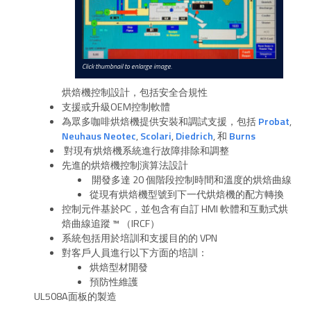
Click thumbnail to enlarge image.
烘焙機控制設計，包括安全合規性
支援或升級OEM控制軟體
為眾多咖啡烘焙機提供安裝和調試支援，包括
Probat
,
Neuhaus Neotec
,
Scolari
,
Diedrich
, 和
Burns
對現有烘焙機系統進行故障排除和調整
先進的烘焙機控制演算法設計
開發多達 20 個階段控制時間和溫度的烘焙曲線
從現有烘焙機型號到下一代烘焙機的配方轉換
控制元件基於PC，並包含有自訂 HMI 軟體和互動式烘
焙曲線追蹤 ™ （IRCF）
系統包括用於培訓和支援目的的 VPN
對客戶人員進行以下方面的培訓：
烘焙型材開發
預防性維護
UL508A面板的製造