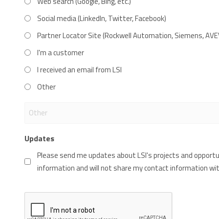
Web search (Google, Bing, etc.)
Social media (LinkedIn, Twitter, Facebook)
Partner Locator Site (Rockwell Automation, Siemens, AVEV
I'm a customer
I received an email from LSI
Other
Updates
Please send me updates about LSI's projects and opportun
information and will not share my contact information wit
CAPTCHA