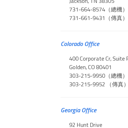
Jackson, TN 38305
731-664-8574（總機）
731-661-9431（傳真）
Colorado Office
400 Corporate Cr, Suite 
Golden, CO 80401
303-215-9950（總機）
303-215-9952 （傳真
Georgia Office
92 Hunt Drive