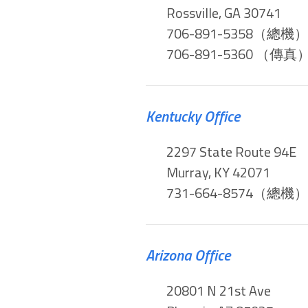
Rossville, GA 30741
706-891-5358（總機）
706-891-5360 （傳真
Kentucky Office
2297 State Route 94E
Murray, KY 42071
731-664-8574（總機）
Arizona Office
20801 N 21st Ave