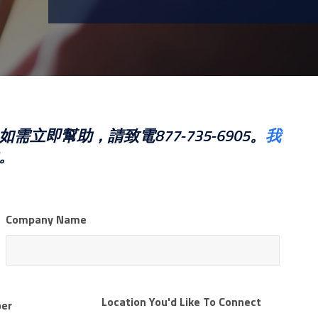
即幫助，請致電877-735-6905。
我
。
Company Name
First
Location You'd Like To Connect
er