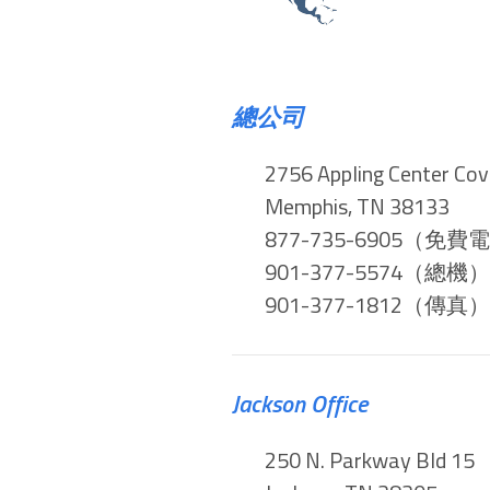
總公司
2756 Appling Center Co
Memphis, TN 38133
877-735-6905（免費
901-377-5574（總機）
901-377-1812（傳真）
Jackson Office
250 N. Parkway Bld 15