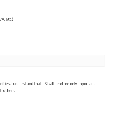
A, etc.)
ities. I understand that LSI will send me only important
h others.