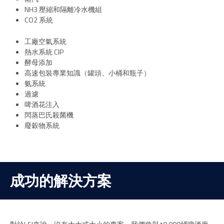
NH3 壓縮和隔離冷水機組
CO2 系統
工廠空氣系統
熱水系統 CIP
酵母添加
高速包裝專業知識（罐頭、小桶和瓶子）
氨系統
過濾
啤酒花注入
閃蒸巴氏殺菌機
廢穀物系統
成功的解決方案