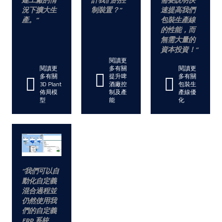
建工廠的情
計我們的控
需要説明快
況下擴大生
制裝置？
速提高我們
產。
包裝生產線
的性能，而
無需大量的
資本投資！
閱讀更
閱讀更
多有關
閱讀更
多有關
提升啤
多有關
3D Plant
酒廠控
包裝生
佈局模
制及產
產線優
型
能
化
我們可以自
動化自定義
混合過程並
仍然使用我
們的自定義
ERP 系統