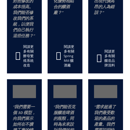
對照修改的
化優勢相結
出現代價高
成本很高。
合的釀酒
昂的人為錯
我們能否修
廠？
誤？
改我們的系
統，以便我
們自己執行
這些任務？
閱讀更
閱讀更
多有關
多有關
閱讀更
酵母繁
Spring
多有關
殖系統
Mill 釀
釀造品
改造
酒廠
牌混料
我們需要一
我們能否克
需求超過了
個 3D 模型，
服釀造啤酒
我們最受歡
向我們展示
的瓶頸，同
迎的產品的
如何在不擴
時為未來設
產量。我們