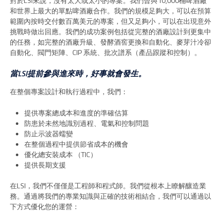
對於LSI來說，沒有太大或太小的專案。我們曾與10,000桶啤酒廠
和世界上最大的單點啤酒廠合作。我們的規模足夠大，可以在預算
範圍內按時交付數百萬美元的專案，但又足夠小，可以在出現意外
挑戰時做出回應。我們的成功案例包括從完整的酒廠設計到更集中
的任務，如完整的酒廠升級、發酵酒窖更換和自動化、麥芽汁冷卻
自動化、閥門矩陣、CIP 系統、批次譜系（產品跟蹤和控制）。
當LSI提前參與進來時，好事就會發生。
在整個專案設計和執行過程中，我們：
提供專案總成本和進度的準確估算
防患於未然地識別過程、電氣和控制問題
防止示波器蠕變
在整個過程中提供節省成本的機會
優化總安裝成本 （TIC）
提供長期支援
在LSI，我們不僅僅是工程師和程式師。我們從根本上瞭解釀造業
務。通過將我們的專業知識與正確的技術相結合，我們可以通過以
下方式優化您的運營：