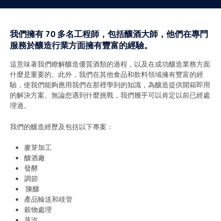
我們擁有 70 多名工程師，包括釀酒大師，他們在專門
服務於釀造行業方面擁有豐富的經驗。
這意味著我們瞭解釀造優質酒類的過程，以及在成功釀造業務方面
什麼是重要的。此外，我們在其他食品和飲料領域擁有豐富的經
驗，使我們能夠應用我們在那裡學到的知識，為釀造提供開箱即用
的解決方案。無論您遇到什麼挑戰，我們幾乎可以肯定以前已經處
理過。
我們的釀造經歷及包括以下專案：
麥芽加工
釀酒廠
發酵
調節
陳釀
產品輸送和歧管
穀物處理
蒸汽