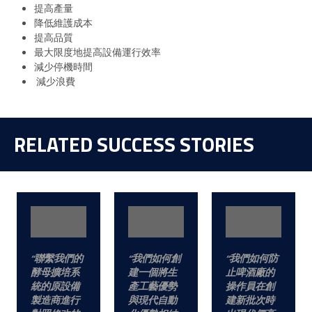
提高產量
降低維護成本
提高品質
最大限度地提高設備運行效率
減少停機時間
減少浪費
RELATED SUCCESS STORIES
聯繫我們的
我們如何創
我們如何防
酵母擴培系
建一個將生
止啤酒廠的
統的原設備
產工藝優勢
操作員在創
製造商進行
與現代自動
建新批次時