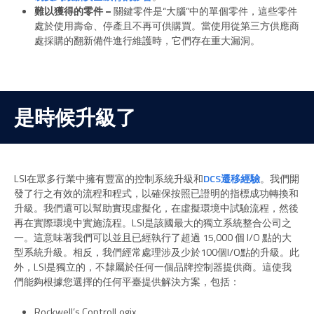
難以獲得的零件 –
關鍵零件是“大腦”中的單個零件，這些零件
處於使用壽命、停產且不再可供購買。當使用從第三方供應商
處採購的翻新備件進行維護時，它們存在重大漏洞。
是時候升級了
LSI在眾多行業中擁有豐富的控制系統升級和
DCS遷移經驗
。我們開
發了行之有效的流程和程式，以確保按照已證明的指標成功轉換和
升級。我們還可以幫助實現虛擬化，在虛擬環境中試驗流程，然後
再在實際環境中實施流程。LSI是該國最大的獨立系統整合公司之
一。這意味著我們可以並且已經執行了超過 15,000 個 I/O 點的大
型系統升級。相反，我們經常處理涉及少於100個I/O點的升級。此
外，LSI是獨立的，不隸屬於任何一個品牌控制器提供商。這使我
們能夠根據您選擇的任何平臺提供解決方案，包括：
Rockwell’s ControlLogix