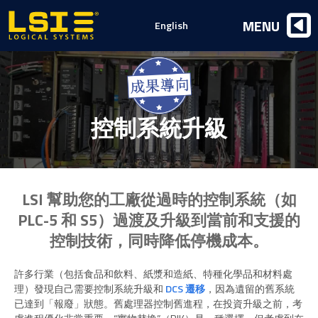
Logical
MENU
English
Systems,
Inc
控制系統升級
LSI 幫助您的工廠從過時的控制系統（如
PLC-5 和 S5）過渡及升級到當前和支援的
控制技術，同時降低停機成本。
許多行業（包括食品和飲料、紙漿和造紙、特種化學品和材料處
理）發現自己需要控制系統升級和
DCS 遷移
，因為遺留的舊系統
已達到「報廢」狀態。舊處理器控制舊進程，在投資升級之前，考