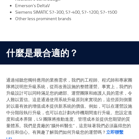
Emerson’s DeltaV
Siemens SIMATIC S7-300, S7-400, S7-1200, S7-1500
Other less prominent brands
什麼是最合適的？
通過傾聽您獨特應用的業務需求，我們的工程師、程式師和專家團
隊將説明您升級系統，從而改善設施的整體運營。事實上，我們的
升級設計可以同時滿足您的總部、運營團隊和維護人員的需求，令
人難以置信。這是通過使用系統升級原則來實現的，這些原則側重
於以最有效的增值成本提供新系統的價值。例如，可以在運營設施
中分階段執行升級，也可以在計劃內停機期間進行升級。您設定進
度和成本界限，LSI 團隊將推動進度、管理成本並提供您期望的質
量體系。我們是貴廠的“腦外科醫生”，這意味著我們必須贏得您的
信任和信心。有興趣了解我們如何升級您的運營嗎？
立即聯繫
LSI
。