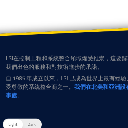
LSI在控制工程和系統整合領域備受推崇，這要
我們出色的服務和對技術進步的承諾。
自 1985 年成立以來，LSI 已成為世界上最有經
受尊敬的系統整合商之一。
我們在北美和亞洲設
事處
。
Light
Dark