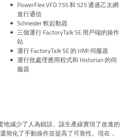
PowerFlex VFD 755 和 525 通過乙太網
進行通信
Schneider 軟起動器
三個運行 FactoryTalk SE 用戶端的操作
站
運行 FactoryTalk SE 的 HMI 伺服器
運行批處理應用程式和 Historian 的伺
服器
限度地減少了人為錯誤。該生產線實現了改進的
我們還簡化了手動操作並提高了可靠性。現在，