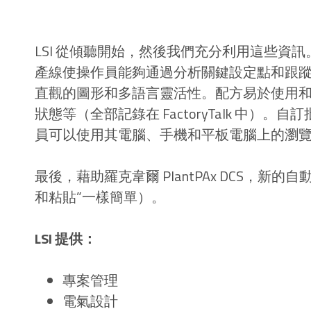
LSI 從傾聽開始，然後我們充分利用這些資訊
產線使操作員能夠通過分析關鍵設定點和跟蹤 Hi
直觀的圖形和多語言靈活性。配方易於使用
狀態等（全部記錄在 FactoryTalk 中
員可以使用其電腦、手機和平板電腦上的瀏覽
最後，藉助羅克韋爾 PlantPAx DCS，
和粘貼”一樣簡單）。
LSI 提供：
專案管理
電氣設計