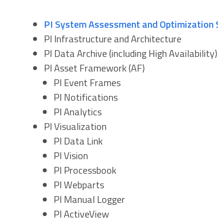
PI System Assessment and Optimization 
PI Infrastructure and Architecture
PI Data Archive (including High Availability)
PI Asset Framework (AF)
PI Event Frames
PI Notifications
PI Analytics
PI Visualization
PI Data Link
PI Vision
PI Processbook
PI Webparts
PI Manual Logger
PI ActiveView